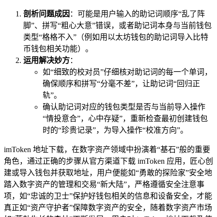
剖析问题成因
：可能是用户输入的助记词顺序“乱了阵
脚”、拼写“粗心大意”错误，或者助记词本身与当前钱包
类型“格格不入”（例如用以太坊钱包的助记词导入比特
币钱包相关功能）。
运用解决妙方
：
如“细致的校对员”仔细核对助记词的每一个单词，
确保顺序和拼写“分毫不差”，让助记词“回归正
轨”。
确认助记词对应的钱包类型是否与当前导入操作
“情投意合”，心中存疑”，重新检查最初创建钱包
时的“珍贵记录”，为导入操作“校准方向”。
imToken 地址下载，在数字资产领域中扮演着“基石”般的重要
角色，通过正确的步骤从官方渠道下载 imToken 应用，匠心创
建或导入钱包并获取地址，用户便能如“勇敢的探险家”安全地
踏入数字资产的管理和交易“新大陆”，严格遵循安全注意事
项，如“忠诚的卫士”保护好钱包相关的信息和设备安全，才能
真正如“资产守护者”保障数字资产的安全，随着数字资产市场