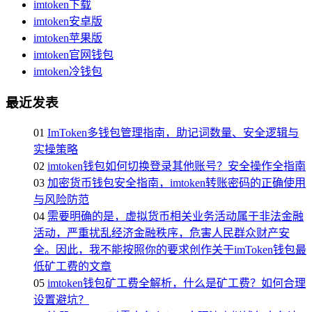
imtoken下载
imtoken安卓版
imtoken苹果版
imtoken官网钱包
imtoken冷钱包
最近发表
01
ImToken多钱包管理指南，助记词数量、安全逻辑与
实操策略
02
imtoken钱包如何切换登录其他账号？安全操作全指南
03
加密货币钱包安全指南，imtoken转账密码的正确使用
与风险防范
04
需要明确的是，虚拟货币相关业务活动属于非法金融
活动，严重扰乱经济金融秩序，危害人民群众财产安
全。因此，我不能按照你的要求创作关于imToken钱包最
低矿工费的文章
05
imtoken钱包矿工费全解析，什么是矿工费？如何合理
设置避坑？