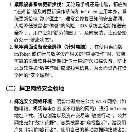
紧跟设备系统更新步伐
：无论是手机还是电脑，都应如
“追光者”般及时更新操作系统和 imToken 应用本身，系
统更新恰似“数字医生”，通常会修复已知的安全漏洞，
大幅降低被黑客“偷袭”的风险，iOS 系统会定期推送安
全补丁，用户应如“勤劳的园丁”，及时安装，让设备始
终处于“健康状态”。
筑牢桌面设备安全屏障（针对电脑）
：在使用桌面版
imToken 或进行与数字资产相关的“重要操作”时，安装
可靠的杀毒软件并定期如“卫士巡逻”般扫描设备，防止
恶意软件如“数字盗贼”窃取钱包信息，为桌面设备打造
坚固的“安全城堡”。
（二）捍卫网络安全领地
择选安全网络环境
：明智地避免在公共 Wi-Fi 网络（如
咖啡馆、机场等未加密或不可信的网络）进行 imToken
地址下载、钱包创建以及资产交易等“敏感行动”，公共
网络宛如“数字荒野”，容易被黑客“窥视监听”，建议用
户如“精明的旅行者”，使用自己的移动数据网络或者加