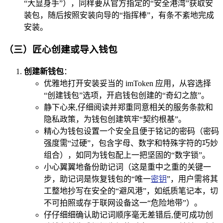
“大显身手”），同样要从官方指定的“安全港湾”获取安
装包，随后按照安装向导的“指挥棒”，有条不紊地完成
安装。
（三）匠心创建或导入钱包
创建新钱包
：
优雅地打开安装妥当的 imToken 应用，从容选择
“创建钱包”选项，开启钱包创建的“奇幻之旅”。
静下心来,仔细阅读并郑重同意相关的服务条款和
隐私政策，为钱包创建筑牢“契约根基”。
精心为钱包设置一个安全且便于铭记的密码（密码
强度需“过硬”，包含字母、数字和特殊字符的巧妙
组合），如同为钱包配上一把坚固的“数字锁”。
小心翼翼地备份助记词（这是重中之重的关键一
步，助记词是恢复钱包的“唯一
密钥
”，用户需将其
工整地抄写在安全的“避风港”，如纸质笔记本，切
不可拍照或存于联网设备这一“危险地带”）。
仔仔细细确认助记词顺序毫无差错后,便可成功创