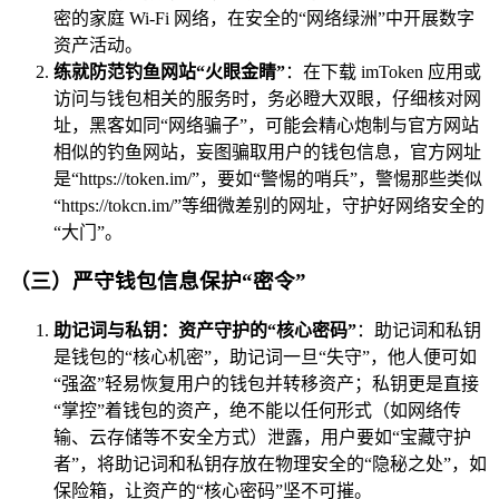
密的家庭 Wi-Fi 网络，在安全的“网络绿洲”中开展数字
资产活动。
练就防范钓鱼网站“火眼金睛”
：在下载 imToken 应用或
访问与钱包相关的服务时，务必瞪大双眼，仔细核对网
址，黑客如同“网络骗子”，可能会精心炮制与官方网站
相似的钓鱼网站，妄图骗取用户的钱包信息，官方网址
是“https://token.im/”，要如“警惕的哨兵”，警惕那些类似
“https://tokcn.im/”等细微差别的网址，守护好网络安全的
“大门”。
（三）严守钱包信息保护“密令”
助记词与私钥：资产守护的“核心密码”
：助记词和私钥
是钱包的“核心机密”，助记词一旦“失守”，他人便可如
“强盗”轻易恢复用户的钱包并转移资产；私钥更是直接
“掌控”着钱包的资产，绝不能以任何形式（如网络传
输、云存储等不安全方式）泄露，用户要如“宝藏守护
者”，将助记词和私钥存放在物理安全的“隐秘之处”，如
保险箱，让资产的“核心密码”坚不可摧。