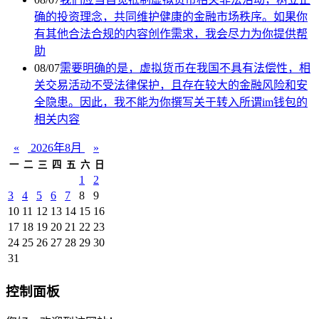
确的投资理念，共同维护健康的金融市场秩序。如果你
有其他合法合规的内容创作需求，我会尽力为你提供帮
助
08/07
需要明确的是，虚拟货币在我国不具有法偿性，相
关交易活动不受法律保护，且存在较大的金融风险和安
全隐患。因此，我不能为你撰写关于转入所谓im钱包的
相关内容
«
2026年8月
»
一
二
三
四
五
六
日
1
2
3
4
5
6
7
8
9
10
11
12
13
14
15
16
17
18
19
20
21
22
23
24
25
26
27
28
29
30
31
控制面板