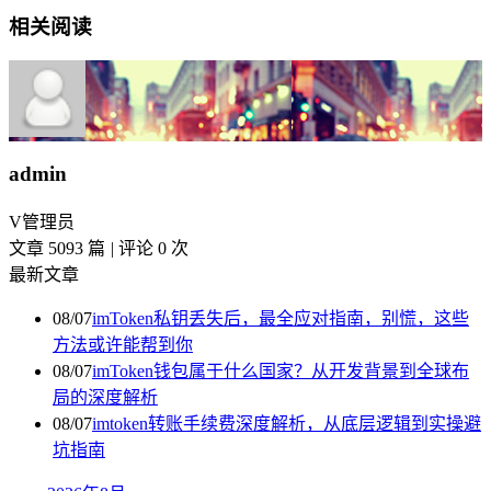
相关阅读
admin
V
管理员
文章 5093 篇
|
评论 0 次
最新文章
08/07
imToken私钥丢失后，最全应对指南，别慌，这些
方法或许能帮到你
08/07
imToken钱包属于什么国家？从开发背景到全球布
局的深度解析
08/07
imtoken转账手续费深度解析，从底层逻辑到实操避
坑指南