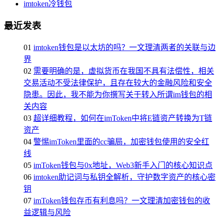
imtoken冷钱包
最近发表
01
imtoken钱包是以太坊的吗？一文理清两者的关联与边
界
02
需要明确的是，虚拟货币在我国不具有法偿性，相关
交易活动不受法律保护，且存在较大的金融风险和安全
隐患。因此，我不能为你撰写关于转入所谓im钱包的相
关内容
03
超详细教程，如何在imToken中将E链资产转换为T链
资产
04
警惕imToken里面的cc骗局，加密钱包使用的安全红
线
05
imToken钱包与0x地址，Web3新手入门的核心知识点
06
imtoken助记词与私钥全解析，守护数字资产的核心密
钥
07
imToken钱包存币有利息吗？一文理清加密钱包的收
益逻辑与风险