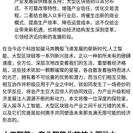
产业发展提供精准支持；大型区块链则以其分布
式、不可篡改等特性，增强产业信任、优化交易流
程，二者结合融入众多行业后，将催生出新的商业
模式、提高生产效率、降低运营成本，这不仅给企
业带来新机遇，也将推动经济结构发生深刻变革，
引领经济迈向新的发展阶段。
在当今这个科技如骏马奔腾般飞速发展的崭新时代,人工智
能、大型区块链等一系列新兴技术，正以一种前所未有的磅礴
速度，全方位、深层次地改变着我们的生活，重塑着经济格
局，这些技术犹如一颗颗璀璨的星星，各自散发着独特而迷人
的光芒，拥有着不可估量的优势和潜力，而当它们相互交融、
相互协作并积极应用于产业之中时，就如同发生了一场奇妙的
化学反应，将会产生巨大且惊人的协同效应，为产业升级和经
济发展注入源源不断的新动力，本文将像一位深度的探险家，
深入探寻人工智能、大型区块链与产业之间千丝万缕的关系，
以及它们究竟是如何携手共同塑造未来那充满无限可能的经济
形态的。