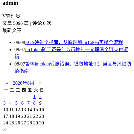
admin
V
管理员
文章 5096 篇
|
评论 0 次
最新文章
08/08
EOS映射全指南，从原理到imToken实操全流程
08/07
imToken矿工费是什么币种？一文理清全链支付逻
辑
08/07
警惕imtoken转账错误，钱包地址识别误区与风险防
范指南
«
2026年8月
»
一
二
三
四
五
六
日
1
2
3
4
5
6
7
8
9
10
11
12
13
14
15
16
17
18
19
20
21
22
23
24
25
26
27
28
29
30
31