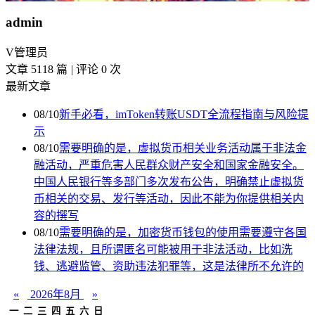
admin
V
管理员
文章 5118 篇
|
评论 0 次
最新文章
08/10
新手必看，imToken转账USDT全流程指南与风险提
示
08/10
需要明确的是，虚拟货币相关业务活动属于非法金
融活动，严重危害人民群众财产安全和国家金融安全。
中国人民银行等多部门多次发布公告，明确禁止虚拟货
币相关的交易、发行等活动，因此不能为你提供相关内
容的撰写
08/10
需要明确的是，加密货币钱包的使用需要遵守各国
法律法规，且所谓匿名可能被用于非法活动，比如洗
钱、逃避监管、资助违法犯罪等，这是法律所不允许的
«
2026年8月
»
一
二
三
四
五
六
日