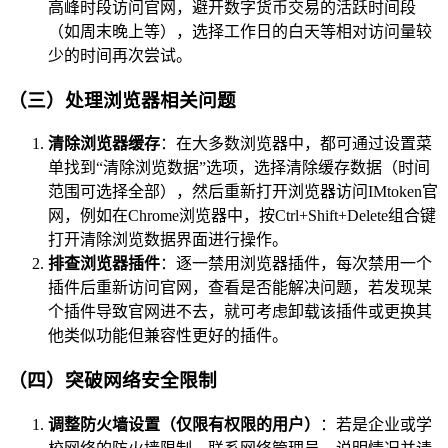
高峰时段访问官网，避开数字货币交易的活跃时间段
（如周末晚上等），选择工作日的白天等相对访问量较
少的时间再次尝试。
（三）处理浏览器相关问题
清除浏览器缓存
：在大多数浏览器中，都可通过设置菜
单找到“清除浏览数据”选项，选择清除缓存数据（时间
范围可选择全部），然后重新打开浏览器访问IMtoken官
网，例如在Chrome浏览器中，按Ctrl+Shift+Delete组合键
打开清除浏览数据界面进行操作。
排查浏览器插件
：逐一禁用浏览器插件，每次禁用一个
插件后重新访问官网，查看是否能解决问题，若发现某
个插件导致官网进不去，就可考虑卸载该插件或更换其
他类似功能但兼容性更好的插件。
（四）突破网络安全限制
调整防火墙设置（仅限有权限的用户）
：若是企业或学