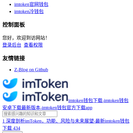
imtoken官网钱包
imtoken冷钱包
控制面板
您好，欢迎到访网站！
登录后台
查看权限
友情链接
Z-Blog on Github
imtoken钱包下载-imtoken钱包
安卓下载最新版本-imtoken钱包官方下载app
1
深度剖析imToken，功能、风险与未来展望-最新imtoken钱包
下载
434