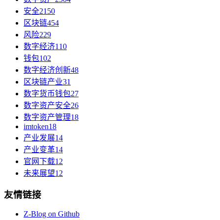
安全
2150
区块链
454
风险
229
数字经济
110
钱包
102
数字经济创新
48
区块链产业
31
数字货币钱包
27
数字资产安全
26
数字资产管理
18
imtoken
18
产业发展
14
产业变革
14
官网下载
12
未来展望
12
友情链接
Z-Blog on Github