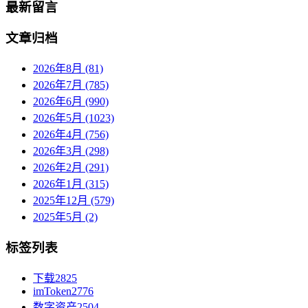
最新留言
文章归档
2026年8月 (81)
2026年7月 (785)
2026年6月 (990)
2026年5月 (1023)
2026年4月 (756)
2026年3月 (298)
2026年2月 (291)
2026年1月 (315)
2025年12月 (579)
2025年5月 (2)
标签列表
下载
2825
imToken
2776
数字资产
2504