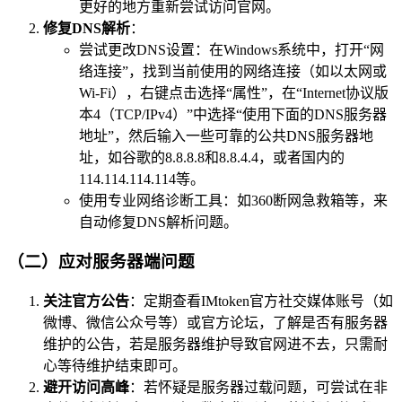
更好的地方重新尝试访问官网。
修复DNS解析
：
尝试更改DNS设置：在Windows系统中，打开“网
络连接”，找到当前使用的网络连接（如以太网或
Wi-Fi），右键点击选择“属性”，在“Internet协议版
本4（TCP/IPv4）”中选择“使用下面的DNS服务器
地址”，然后输入一些可靠的公共DNS服务器地
址，如谷歌的8.8.8.8和8.8.4.4，或者国内的
114.114.114.114等。
使用专业网络诊断工具：如360断网急救箱等，来
自动修复DNS解析问题。
（二）应对服务器端问题
关注官方公告
：定期查看IMtoken官方社交媒体账号（如
微博、微信公众号等）或官方论坛，了解是否有服务器
维护的公告，若是服务器维护导致官网进不去，只需耐
心等待维护结束即可。
避开访问高峰
：若怀疑是服务器过载问题，可尝试在非