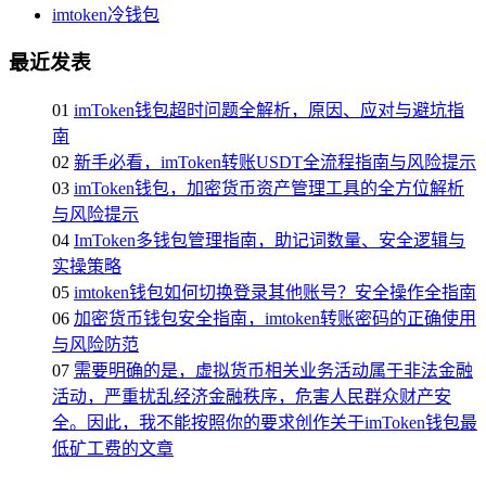
imtoken冷钱包
最近发表
01
imToken钱包超时问题全解析，原因、应对与避坑指
南
02
新手必看，imToken转账USDT全流程指南与风险提示
03
imToken钱包，加密货币资产管理工具的全方位解析
与风险提示
04
ImToken多钱包管理指南，助记词数量、安全逻辑与
实操策略
05
imtoken钱包如何切换登录其他账号？安全操作全指南
06
加密货币钱包安全指南，imtoken转账密码的正确使用
与风险防范
07
需要明确的是，虚拟货币相关业务活动属于非法金融
活动，严重扰乱经济金融秩序，危害人民群众财产安
全。因此，我不能按照你的要求创作关于imToken钱包最
低矿工费的文章