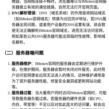
微弱，当网络连接不畅时，浏览器难以与IMtoken官网服
务器建立有效的通信链路，自然无法打开官网页面。
DNS解析错误
：DNS（域名系统）的作用是将网站域名
（如IMtoken官网域名）转换为对应的IP地址，若DNS服
务器出现问题，或者用户设备的DNS设置有误，就会致
使无法正确解析IMtoken官网域名，进而无法访问官网，
例如某些公共DNS服务器可能出现临时性故障，影响域
名解析。
（二）服务器端问题
服务器维护
：IMtoken官网的服务器会定期进行维护升
级，在维护期间，服务器会暂时关闭对外服务，此时用
户访问官网便会出现无法进入的情况，这种维护通常是
为了提升服务器性能、修复安全漏洞或更新网站功能
等。
服务器过载
：当大量用户同时访问IMtoken官网时，可能
导致服务器负载过高，若服务器的硬件资源（如CPU、
内存、带宽等）不足以应对如此庞大的访问量，就会出