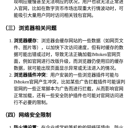
现响应缓慢甚至无法响应的状况，用户也就无法正常进
入官网，比如在数字货币市场出现重大行情波动时，可
能吸引大量用户同时访问相关钱包官网。
（三）浏览器相关问题
浏览器缓存
：浏览器会缓存网站的一些数据（如网页文
件、图片等），以加快下次访问速度，但有时缓存的数
据可能出错或过时，导致无法正确加载IMtoken官网页
面，例如官网进行改版升级，而浏览器仍使用旧的缓存
数据，就可能出现页面显示异常或无法进入的情况。
浏览器插件冲突
：用户安装的一些浏览器插件可能与
IMtoken官网产生冲突，比如某些广告拦截插件可能误判
官网的一些正常脚本为广告而进行拦截，从而影响官网
正常加载，还有一些安全防护插件也可能对官网访问进
行不必要的限制。
（四）网络安全限制
防火墙设置
：在企业或学校等机构的网络环境中，防火