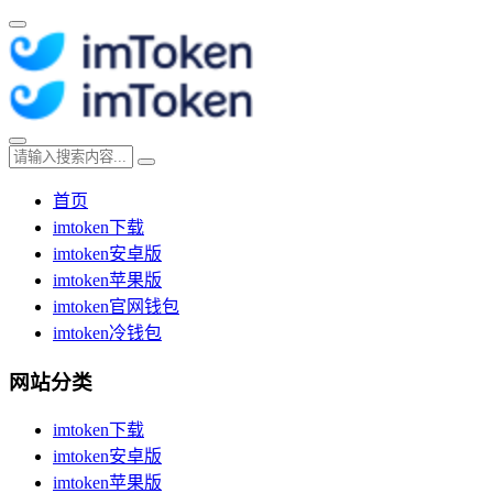
首页
imtoken下载
imtoken安卓版
imtoken苹果版
imtoken官网钱包
imtoken冷钱包
网站分类
imtoken下载
imtoken安卓版
imtoken苹果版