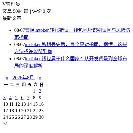
V
管理员
文章 5094 篇
|
评论 0 次
最新文章
08/07
警惕imtoken转账错误，钱包地址识别误区与风险防
范指南
08/07
imToken私钥丢失后，最全应对指南，别慌，这些
方法或许能帮到你
08/07
imToken钱包属于什么国家？从开发背景到全球布
局的深度解析
«
2026年8月
»
一
二
三
四
五
六
日
1
2
3
4
5
6
7
8
9
10
11
12
13
14
15
16
17
18
19
20
21
22
23
24
25
26
27
28
29
30
31