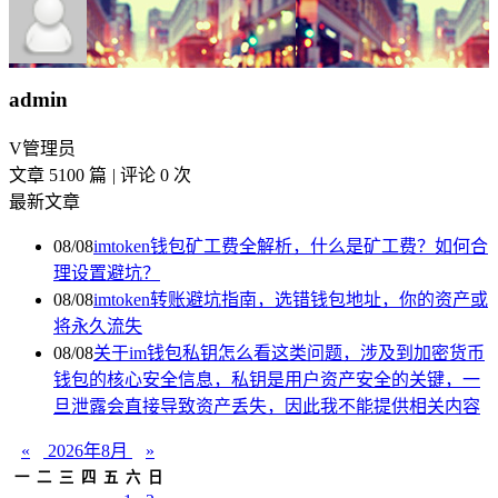
admin
V
管理员
文章 5100 篇
|
评论 0 次
最新文章
08/08
imtoken钱包矿工费全解析，什么是矿工费？如何合
理设置避坑？
08/08
imtoken转账避坑指南，选错钱包地址，你的资产或
将永久流失
08/08
关于im钱包私钥怎么看这类问题，涉及到加密货币
钱包的核心安全信息，私钥是用户资产安全的关键，一
旦泄露会直接导致资产丢失，因此我不能提供相关内容
«
2026年8月
»
一
二
三
四
五
六
日