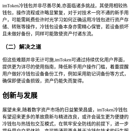
imToken冷钱包并非尽善尽美,亦面临诸多挑战，其使用相较热
钱包，操作流程或许略显繁复，对于对技术一窍不通的新手用
户，可能需耗费些许时光学习如何正确运用冷钱包进行资产存
储、转账等操作，冷钱包设备本身亦需精心保管，若设备损坏
且未做好备份，同样可能致使资产付诸东流。
（二）解决之道
但这些难题并非无计可施,imToken可通过持续优化用户界面，
提供更为详尽的使用指南，降低新手用户操作门槛，着重提醒
用户做好冷钱包设备备份工作，例如采用助记词备份等方式，
确保即便设备损毁，资产仍能失而复得。
创新与发展
展望未来,随着数字资产市场的日益繁荣昌盛，imToken冷钱包
有望迎来更多的革故鼎新与精进改良，或许会诞生更为便捷的
冷钱包与热钱包交互模式，在筑牢安全防线的前提下，进一步
提升用户交易体验，亦可能涌现更多基于冷钱包技术的衍生服