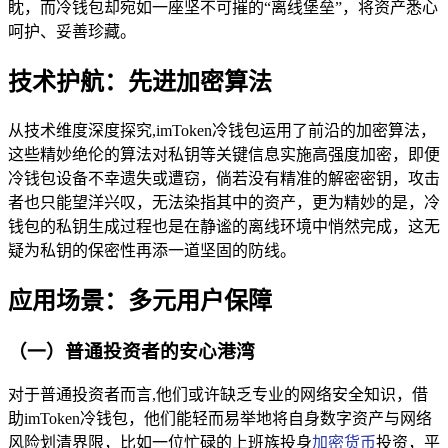
眈，而冷钱包却宛如一座坚不可摧的“离线堡垒”，将资产悉心
呵护、妥善珍藏。
技术护航：先进加密算法
从技术维度深度探究,imToken冷钱包运用了前沿的加密算法，
这些精妙绝伦的算法对私钥等关键信息实施高强度加密，即便
冷钱包设备不幸遗失或遭窃，倘若没有精准的解密密钥，攻击
者也只能望洋兴叹，无法染指其中的资产，更为精妙的是，冷
钱包的私钥生成过程也是在静谧的离线环境中悄然完成，这无
疑为私钥的保密性再添一道坚固的防线。
应用场景：多元用户保障
（一）普通投资者的安心港湾
对于普通投资者而言,他们或许缺乏专业的网络安全知识，借
助imToken冷钱包，他们能轻而易举地将自身数字资产与网络
风险划清界限，比如一位忙碌的上班族投身
加密货币
投资，平