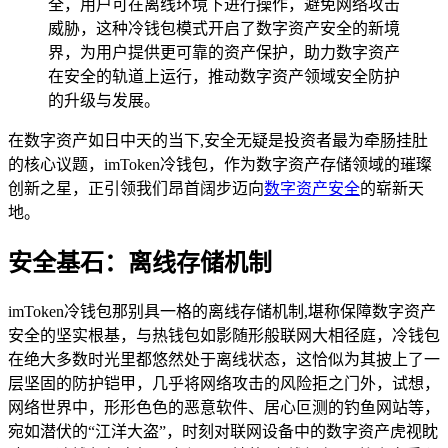
全，用户可在离线环境下进行操作，避免网络攻击
威胁，这种冷钱包模式开启了数字资产安全的新境
界，为用户提供更可靠的资产保护，助力数字资产
在安全的轨道上运行，推动数字资产领域安全防护
的升级与发展。
在数字资产如日中天的当下,安全无疑是投资者最为牵肠挂肚
的核心议题，imToken冷钱包，作为数字资产存储领域的璀璨
创新之星，正引领我们昂首阔步迈向
数字资产安全
的崭新天
地。
安全基石：离线存储机制
imToken冷钱包那别具一格的离线存储机制,堪称保障数字资产
安全的坚实根基，与热钱包如影随形般联网大相径庭，冷钱包
在绝大多数时光里都悠然处于离线状态，这恰似为其披上了一
层坚固的防护铠甲，几乎将网络攻击的风险拒之门外，试想，
网络世界中，形形色色的恶意软件、居心叵测的钓鱼网站等，
宛如潜伏的“江洋大盗”，时刻对联网设备中的数字资产虎视眈