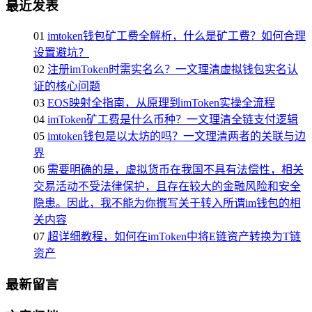
最近发表
01
imtoken钱包矿工费全解析，什么是矿工费？如何合理
设置避坑？
02
注册imToken时需实名么？一文理清虚拟钱包实名认
证的核心问题
03
EOS映射全指南，从原理到imToken实操全流程
04
imToken矿工费是什么币种？一文理清全链支付逻辑
05
imtoken钱包是以太坊的吗？一文理清两者的关联与边
界
06
需要明确的是，虚拟货币在我国不具有法偿性，相关
交易活动不受法律保护，且存在较大的金融风险和安全
隐患。因此，我不能为你撰写关于转入所谓im钱包的相
关内容
07
超详细教程，如何在imToken中将E链资产转换为T链
资产
最新留言