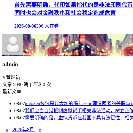
首先需要明确，代印如果指代的是非法印刷代币
同时也会对金融秩序和社会稳定造成危害
2026-08-06
306 人在看
admin
V
管理员
文章 5090 篇
|
评论 0 次
最新文章
08/07
imtoken钱包是以太坊的吗？一文理清两者的关联与
08/07
我们应当自觉抵制虚拟货币相关非法活动，树立正
08/07
需要明确的是，虚拟货币在我国不具有法偿性，相关
«
2026年8月
»