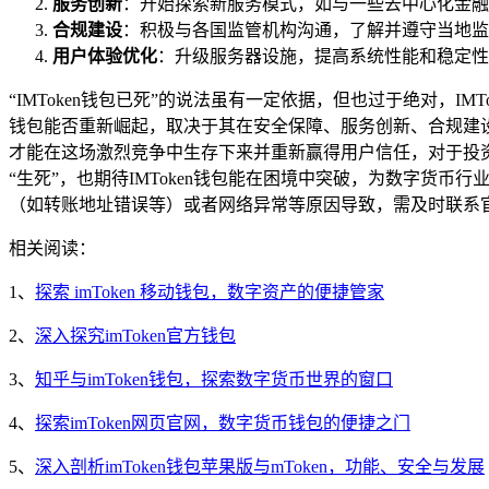
服务创新
：开始探索新服务模式，如与一些去中心化金融
合规建设
：积极与各国监管机构沟通，了解并遵守当地监
用户体验优化
：升级服务器设施，提高系统性能和稳定性
“IMToken钱包已死”的说法虽有一定依据，但也过于绝对，I
钱包能否重新崛起，取决于其在安全保障、服务创新、合规建设
才能在这场激烈竞争中生存下来并重新赢得用户信任，对于投资
“生死”，也期待IMToken钱包能在困境中突破，为数字货币
（如转账地址错误等）或者网络异常等原因导致，需及时联系
相关阅读：
1、
探索 imToken 移动钱包，数字资产的便捷管家
2、
深入探究imToken官方钱包
3、
知乎与imToken钱包，探索数字货币世界的窗口
4、
探索imToken网页官网，数字货币钱包的便捷之门
5、
深入剖析imToken钱包苹果版与mToken，功能、安全与发展