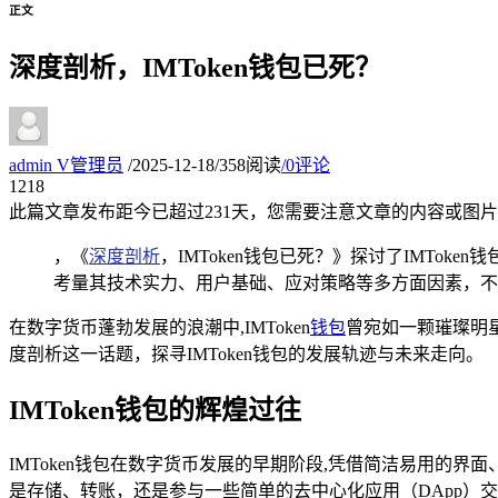
正文
深度剖析，IMToken钱包已死？
admin
V
管理员
/
2025-12-18
/
358阅读
/
0评论
12
18
此篇文章发布距今已超过
231
天，您需要注意文章的内容或图片
，《
深度剖析
，IMToken钱包已死？》探讨了IMTo
考量其技术实力、用户基础、应对策略等多方面因素，不
在数字货币蓬勃发展的浪潮中,IMToken
钱包
曾宛如一颗璀璨明星
度剖析这一话题，探寻IMToken钱包的发展轨迹与未来走向。
IMToken钱包的辉煌过往
IMToken钱包在数字货币发展的早期阶段,凭借简洁易用
是存储、转账，还是参与一些简单的去中心化应用（DApp）交