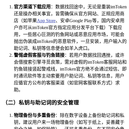
官方渠道下载应用
：数据找回途中，无论是重装imToken
还是操办相关事宜，皆需确保从官方网站、正规应用商
店（如苹果
App Store
、安卓Google Play等，国内安卓用
户亦可从imToken官方指定应用分发平台下载）下载应
用，一些居心叵测的钓鱼网站或恶意应用市场，可能会
抛出伪装成imToken的恶意软件，一旦安装，用户输入的
助记词、私钥等信息便会如羊入虎口。
警惕虚假客服与钓鱼链接
：若用户数据找回遇挫，或许
会借搜索引擎寻觅良策，需对虚假的imToken客服网站和
钓鱼链接竖起警戒线，imToken官方绝不会通过短信、即
时通讯软件等主动索要用户助记词、私钥等信息，用户
应循官方公布的客服渠道（如官网客服联系方式）求
助。
（二）私钥与助记词的安全管理
物理备份与多重备份
：除在数字设备上备份助记词和私
钥，建议用户来一场物理备份（如写于纸上，妥善藏于