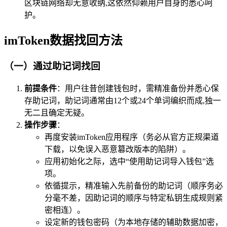
区块链网络却无意收纳,这依然仰赖用户自身的悉心呵
护。
imToken数据找回方法
（一）通过助记词找回
前提条件
：用户往昔创建钱包时，需精准备份并悉心保
存助记词，助记词通常由12个或24个单词编织而成,独一
无二且确定无疑。
操作步骤
：
再度安装imToken应用程序（务必从官方正规渠道
下载，以免误入恶意篡改版本的陷阱）。
应用初始化之际，选中“使用助记词导入钱包”选
项。
依循提示，精准输入先前备份的助记词（顺序务必
分毫不差，因助记词的顺序与特定私钥生成规则紧
密相连）。
设定新的钱包密码（为本地存储的辅助数据加密，