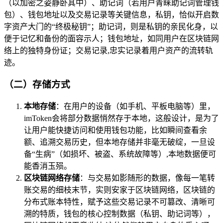
（以加密之姿静卧其中）、助记词（若用户青睐助记词管理钱
包）、钱包地址以及交易记录等关键信息，私钥，恰似开启数
字资产大门的“终极秘钥”；助记词，则是私钥的亲民化身，以
便于记忆和备份的面容示人；钱包地址，如同用户在区块链网
络上的独特身份证；交易记录,忠实记录着用户资产的流转轨
迹。
（二）存储方式
本地存储
：在用户的设备（如手机、平板电脑等）里，
imToken会将部分数据悄然存于本地，这般设计，是为了
让用户能快捷访问和使用钱包功能，比如瞬间查看余
额、追溯交易历史，但本地存储并非毫无破绽，一旦设
备“生病”（如损坏、被盗、系统故障等）,本地数据便可
能香消玉殒。
区块链网络存储
：与交易如影随形的数据，像每一笔转
账交易的细枝末节，实则安家于区块链网络，区块链的
分布式账本特性，赋予这些交易记录不可篡改、清晰可
溯的特质，钱包的核心控制数据（私钥、助记词等），