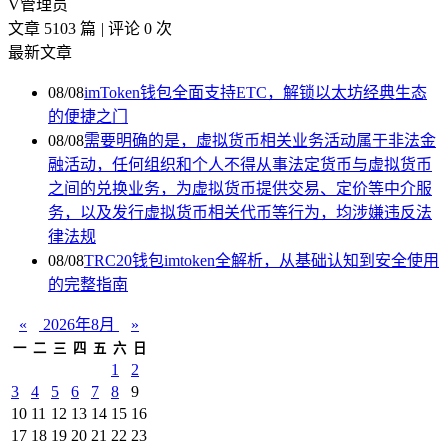
V
管理员
文章 5103 篇
|
评论 0 次
最新文章
08/08
imToken钱包全面支持ETC，解锁以太坊经典生态
的便捷之门
08/08
需要明确的是，虚拟货币相关业务活动属于非法金
融活动，任何组织和个人不得从事法定货币与虚拟货币
之间的兑换业务，为虚拟货币提供交易、定价等中介服
务，以及发行虚拟货币相关代币等行为，均涉嫌违反法
律法规
08/08
TRC20钱包imtoken全解析，从基础认知到安全使用
的完整指南
«
2026年8月
»
一
二
三
四
五
六
日
1
2
3
4
5
6
7
8
9
10
11
12
13
14
15
16
17
18
19
20
21
22
23