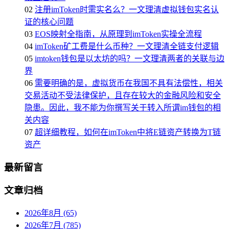
02
注册imToken时需实名么？一文理清虚拟钱包实名认
证的核心问题
03
EOS映射全指南，从原理到imToken实操全流程
04
imToken矿工费是什么币种？一文理清全链支付逻辑
05
imtoken钱包是以太坊的吗？一文理清两者的关联与边
界
06
需要明确的是，虚拟货币在我国不具有法偿性，相关
交易活动不受法律保护，且存在较大的金融风险和安全
隐患。因此，我不能为你撰写关于转入所谓im钱包的相
关内容
07
超详细教程，如何在imToken中将E链资产转换为T链
资产
最新留言
文章归档
2026年8月 (65)
2026年7月 (785)