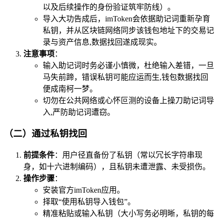
以及后续操作的身份验证筑牢防线）。
导入大功告成后，imToken会依据助记词重新孕育
私钥，并从区块链网络同步该钱包地址下的交易记
录与资产信息,数据找回遂成现实。
注意事项
：
输入助记词时务必谨小慎微，杜绝输入差错，一旦
马失前蹄，错误私钥可能应运而生,钱包数据找回
便成南柯一梦。
切勿在公共网络或心怀叵测的设备上操刀助记词导
入,严防助记词遭窃。
（二）通过私钥找回
前提条件
：用户径直备份了私钥（常以冗长字符串现
身，如十六进制编码），且私钥未遭泄露、未受损伤。
操作步骤
：
安装官方imToken应用。
择取“使用私钥导入钱包”。
精准粘贴或输入私钥（大小写务必明晰，私钥的每