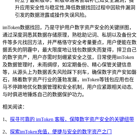
终立于最新版本，新版本通常会填补已知安全漏洞，提
升应用安全性与稳定性,降低数据找回过程中因软件漏洞
引发的数据泄露或操作失误风险。
imToken数据找回，乃是守护用户数字资产安全的关键拼图，
通过深度洞悉其数据存储原理，熟稔助记词、私钥以及备份文
件等多元找回方法，并严格恪守安全考量要点，用户便能在数
据丢失的阴霾中，最大限度地让钱包数据失而复得，捍卫自己
的数字资产，用户亦需时刻绷紧安全之弦，日常使用imToken
及数据管理时，未雨绸缪，如定期备份、精心保管关键信息
等，从源头上为数据丢失风险踩下刹车，确保数字资产安如磐
石，随着数字资产行业的蓬勃发展，imToken等钱包应用也在
马不停蹄地优化数据管理和安全机制，用户应紧跟相关动态,
与时俱进地锤炼自己的数据保护功力。
相关阅读：
1、
探寻可靠的 imToken 客服，保障数字资产安全的关键纽带
2、
探索imToken充值，便捷与安全的数字资产之门