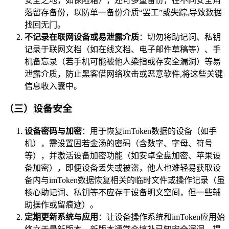
安全之地，如保险箱），还可多重备份，在不同安全角
落留存备份，以防单一备份介质“罢工”或失踪,导致数据
找回无门。
不记录在联网设备或易泄露介质
：切勿将助记词、私钥
记录于联网文档（如在线文档、电子邮件草稿等）、手
机备忘录（若手机可能被他人染指或存安全漏洞）等易
泄露介质，防止黑客借网络攻击或恶意软件,将这些关键
信息收入囊中。
（三）设备安全
设备密码与加密
：用于恢复imToken数据的设备（如手
机），需设置固若金汤的密码（含数字、字母、符号
等），并激活设备加密功能（如安卓全盘加密、苹果设
备加密），即便设备丢失或被盗，他人也难轻易获取设
备内与imToken数据恢复相关的临时文件或操作记录（虽
核心助记词、私钥等不应存于设备明文空间，但一些辅
助操作或留痕迹）。
定期更新系统与应用
：让设备操作系统和imToken应用始