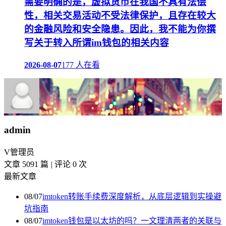
需要明确的是，虚拟货币在我国不具有法偿
性，相关交易活动不受法律保护，且存在较大
的金融风险和安全隐患。因此，我不能为你撰
写关于转入所谓im钱包的相关内容
2026-08-07
177 人在看
admin
V
管理员
文章 5091 篇
|
评论 0 次
最新文章
08/07
imtoken转账手续费深度解析，从底层逻辑到实操避
坑指南
08/07
imtoken钱包是以太坊的吗？一文理清两者的关联与