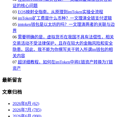
证的核心问题
03
EOS映射全指南，从原理到imToken实操全流程
04
imToken矿工费是什么币种？一文理清全链支付逻辑
05
imtoken钱包是以太坊的吗？一文理清两者的关联与边
界
06
需要明确的是，虚拟货币在我国不具有法偿性，相关
交易活动不受法律保护，且存在较大的金融风险和安全
隐患。因此，我不能为你撰写关于转入所谓im钱包的相
关内容
07
超详细教程，如何在imToken中将E链资产转换为T链
资产
最新留言
文章归档
2026年8月 (62)
2026年7月 (785)
2026年6月 (990)