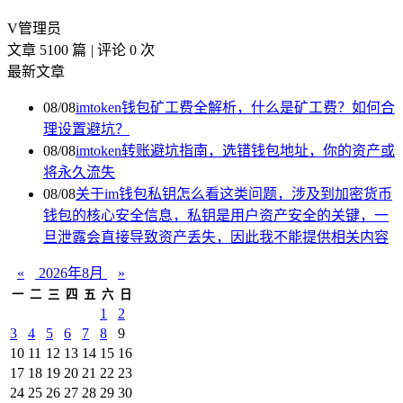
V
管理员
文章 5100 篇
|
评论 0 次
最新文章
08/08
imtoken钱包矿工费全解析，什么是矿工费？如何合
理设置避坑？
08/08
imtoken转账避坑指南，选错钱包地址，你的资产或
将永久流失
08/08
关于im钱包私钥怎么看这类问题，涉及到加密货币
钱包的核心安全信息，私钥是用户资产安全的关键，一
旦泄露会直接导致资产丢失，因此我不能提供相关内容
«
2026年8月
»
一
二
三
四
五
六
日
1
2
3
4
5
6
7
8
9
10
11
12
13
14
15
16
17
18
19
20
21
22
23
24
25
26
27
28
29
30