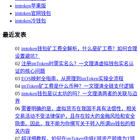
imtoken苹果版
imtoken官网钱包
imtoken冷钱包
最近发表
01
imtoken钱包矿工费全解析，什么是矿工费？如何合理
设置避坑？
02
注册imToken时需实名么？一文理清虚拟钱包实名认
证的核心问题
03
EOS映射全指南，从原理到imToken实操全流程
04
imToken矿工费是什么币种？一文理清全链支付逻辑
05
imtoken钱包是以太坊的吗？一文理清两者的关联与边
界
06
需要明确的是，虚拟货币在我国不具有法偿性，相关
交易活动不受法律保护，且存在较大的金融风险和安全
隐患。因此，我不能为你撰写关于转入所谓im钱包的相
关内容
07
超详细教程，如何在imToken中将E链资产转换为T链