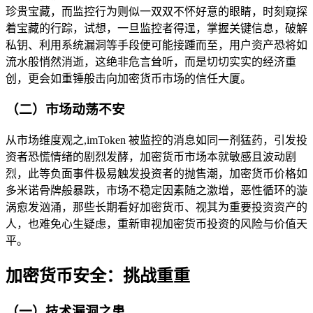
珍贵宝藏，而监控行为则似一双双不怀好意的眼睛，时刻窥探
着宝藏的行踪，试想，一旦监控者得逞，掌握关键信息，破解
私钥、利用系统漏洞等手段便可能接踵而至，用户资产恐将如
流水般悄然消逝，这绝非危言耸听，而是切切实实的经济重
创，更会如重锤般击向加密货币市场的信任大厦。
（二）市场动荡不安
从市场维度观之,imToken 被监控的消息如同一剂猛药，引发投
资者恐慌情绪的剧烈发酵，加密货币市场本就敏感且波动剧
烈，此等负面事件极易触发投资者的抛售潮，加密货币价格如
多米诺骨牌般暴跌，市场不稳定因素随之激增，恶性循环的漩
涡愈发汹涌，那些长期看好加密货币、视其为重要投资资产的
人，也难免心生疑虑，重新审视加密货币投资的风险与价值天
平。
加密货币安全：挑战重重
（一）技术漏洞之患