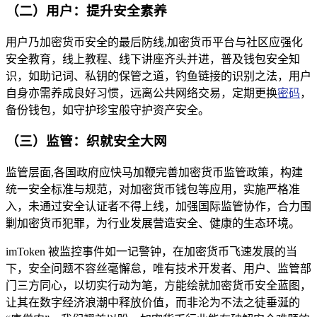
（二）用户：提升安全素养
用户乃加密货币安全的最后防线,加密货币平台与社区应强化
安全教育，线上教程、线下讲座齐头并进，普及钱包安全知
识，如助记词、私钥的保管之道，钓鱼链接的识别之法，用户
自身亦需养成良好习惯，远离公共网络交易，定期更换
密码
，
备份钱包，如守护珍宝般守护资产安全。
（三）监管：织就安全大网
监管层面,各国政府应快马加鞭完善加密货币监管政策，构建
统一安全标准与规范，对加密货币钱包等应用，实施严格准
入，未通过安全认证者不得上线，加强国际监管协作，合力围
剿加密货币犯罪，为行业发展营造安全、健康的生态环境。
imToken 被监控事件如一记警钟，在加密货币飞速发展的当
下，安全问题不容丝毫懈怠，唯有技术开发者、用户、监管部
门三方同心，以切实行动为笔，方能绘就加密货币安全蓝图，
让其在数字经济浪潮中释放价值，而非沦为不法之徒垂涎的