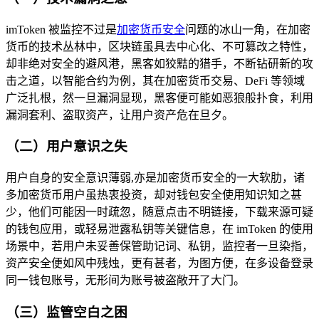
imToken 被监控不过是
加密货币安全
问题的冰山一角，在加密
货币的技术丛林中，区块链虽具去中心化、不可篡改之特性，
却非绝对安全的避风港，黑客如狡黠的猎手，不断钻研新的攻
击之道，以智能合约为例，其在加密货币交易、DeFi 等领域
广泛扎根，然一旦漏洞显现，黑客便可能如恶狼般扑食，利用
漏洞套利、盗取资产，让用户资产危在旦夕。
（二）用户意识之失
用户自身的安全意识薄弱,亦是加密货币安全的一大软肋，诸
多加密货币用户虽热衷投资，却对钱包安全使用知识知之甚
少，他们可能因一时疏忽，随意点击不明链接，下载来源可疑
的钱包应用，或轻易泄露私钥等关键信息，在 imToken 的使用
场景中，若用户未妥善保管助记词、私钥，监控者一旦染指，
资产安全便如风中残烛，更有甚者，为图方便，在多设备登录
同一钱包账号，无形间为账号被盗敞开了大门。
（三）监管空白之困