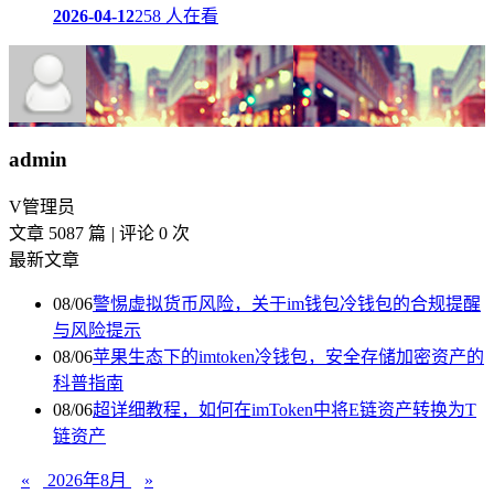
2026-04-12
258 人在看
admin
V
管理员
文章 5087 篇
|
评论 0 次
最新文章
08/06
警惕虚拟货币风险，关于im钱包冷钱包的合规提醒
与风险提示
08/06
苹果生态下的imtoken冷钱包，安全存储加密资产的
科普指南
08/06
超详细教程，如何在imToken中将E链资产转换为T
链资产
«
2026年8月
»