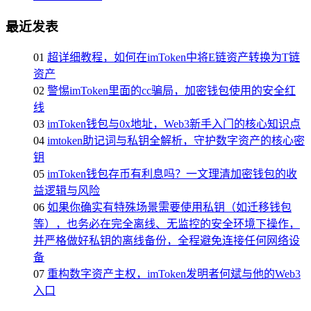
最近发表
01
超详细教程，如何在imToken中将E链资产转换为T链
资产
02
警惕imToken里面的cc骗局，加密钱包使用的安全红
线
03
imToken钱包与0x地址，Web3新手入门的核心知识点
04
imtoken助记词与私钥全解析，守护数字资产的核心密
钥
05
imToken钱包存币有利息吗？一文理清加密钱包的收
益逻辑与风险
06
如果你确实有特殊场景需要使用私钥（如迁移钱包
等），也务必在完全离线、无监控的安全环境下操作，
并严格做好私钥的离线备份，全程避免连接任何网络设
备
07
重构数字资产主权，imToken发明者何斌与他的Web3
入口