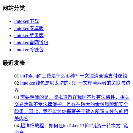
网站分类
imtoken下载
imtoken安卓版
imtoken苹果版
imtoken官网钱包
imtoken冷钱包
最近发表
01
imToken矿工费是什么币种？一文理清全链支付逻辑
02
imtoken钱包是以太坊的吗？一文理清两者的关联与边
界
03
需要明确的是，虚拟货币在我国不具有法偿性，相关
交易活动不受法律保护，且存在较大的金融风险和安全
隐患。因此，我不能为你撰写关于转入所谓im钱包的相
关内容
04
超详细教程，如何在imToken中将E链资产转换为T链
资产