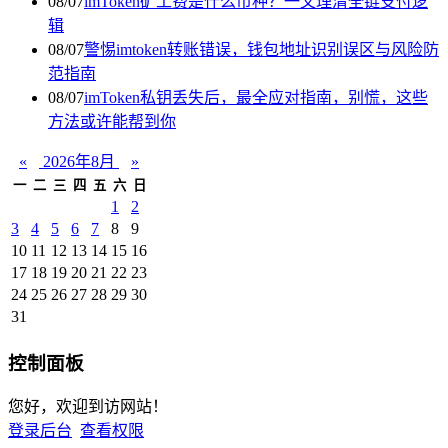
08/07
imToken矿工费是什么币种？一文理清全链支付逻
辑
08/07
警惕imtoken转账错误，钱包地址识别误区与风险防
范指南
08/07
imToken私钥丢失后，最全应对指南，别慌，这些
方法或许能帮到你
«
2026年8月
»
一
二
三
四
五
六
日
1
2
3
4
5
6
7
8
9
10
11
12
13
14
15
16
17
18
19
20
21
22
23
24
25
26
27
28
29
30
31
控制面板
您好，欢迎到访网站！
登录后台
查看权限