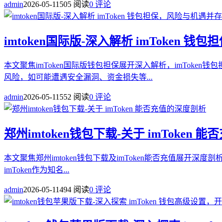
admin
2026-05-11
505 阅读
0 评论
imtoken国际版-深入解析 imToken 
本文聚焦imToken国际版钱包担保展开深入解析，imTo
风险，如可能遭遇安全漏洞、资金损失等...
admin
2026-05-11
552 阅读
0 评论
郑州imtoken钱包下载-关于 imToken
本文聚焦郑州imtoken钱包下载及imToken能否充值展开深
imToken作为知名...
admin
2026-05-11
494 阅读
0 评论