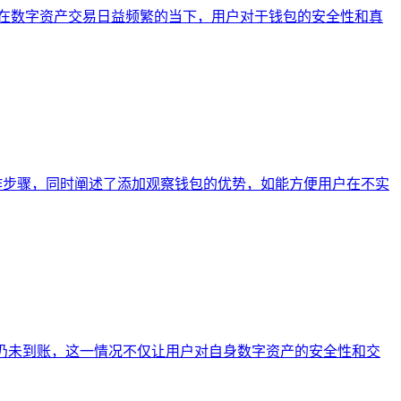
全港湾，在数字资产交易日益频繁的当下，用户对于钱包的安全性和真
体的操作步骤，同时阐述了添加观察钱包的优势，如能方便用户在不实
五六天仍未到账，这一情况不仅让用户对自身数字资产的安全性和交