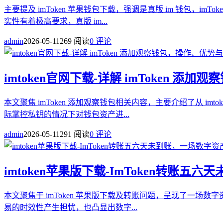
主要提及 imToken 苹果钱包下载，强调是真版 im 钱包
实性有着极高要求，真版 im...
admin
2026-05-11
269 阅读
0 评论
imtoken官网下载-详解 imToken 
本文聚焦 imToken 添加观察钱包相关内容，主要介绍了从
际掌控私钥的情况下对钱包资产进...
admin
2026-05-11
291 阅读
0 评论
imtoken苹果版下载-ImToken转账
本文聚焦于 imToken 苹果版下载及转账问题，呈现了一场
易的时效性产生担忧，也凸显出数字...