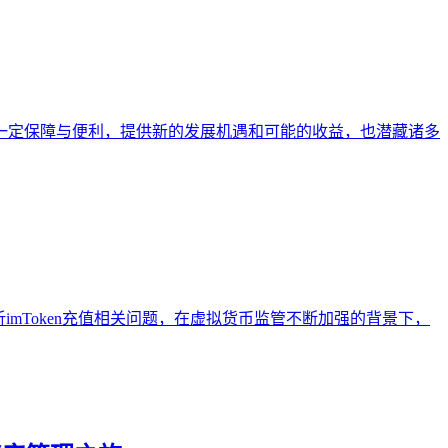
带来一定保障与便利，提供新的发展机遇和可能的收益，也潜藏诸多
分析imToken充值相关问题，在虚拟货币监管不断加强的背景下，