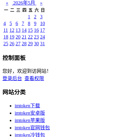
«
2026年5月
»
一
二
三
四
五
六
日
1
2
3
4
5
6
7
8
9
10
11
12
13
14
15
16
17
18
19
20
21
22
23
24
25
26
27
28
29
30
31
控制面板
您好，欢迎到访网站！
登录后台
查看权限
网站分类
imtoken下载
imtoken安卓版
imtoken苹果版
imtoken官网钱包
imtoken冷钱包