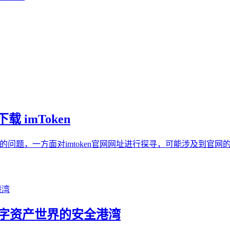
载 imToken
mToken的问题，一方面对imtoken官网网址进行探寻，可能涉
，数字资产世界的安全港湾