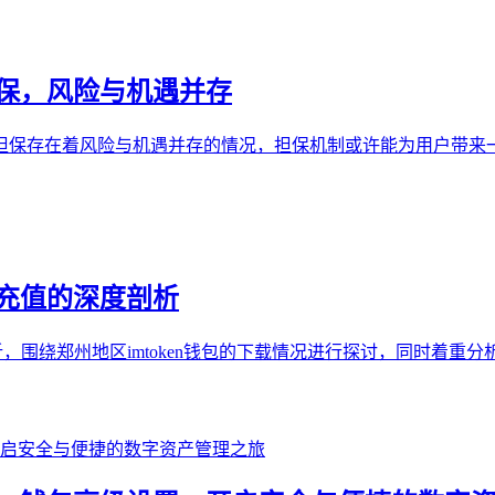
钱包担保，风险与机遇并存
ken钱包担保存在着风险与机遇并存的情况，担保机制或许能为用户
 能否充值的深度剖析
度剖析，围绕郑州地区imtoken钱包的下载情况进行探讨，同时着重