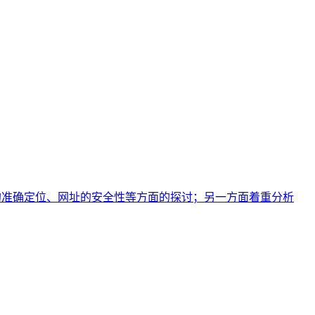
及到官网的准确定位、网址的安全性等方面的探讨；另一方面着重分析