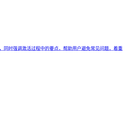
一步操作，同时强调激活过程中的要点，帮助用户避免常见问题，着重