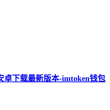
钱包安卓下载最新版本-imtoken钱包