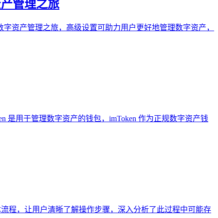
字资产管理之旅
便捷的数字资产管理之旅，高级设置可助力用户更好地管理数字资产，
ken 是用于管理数字资产的钱包，imToken 作为正规数字资产钱
至该钱包的具体流程，让用户清晰了解操作步骤，深入分析了此过程中可能存