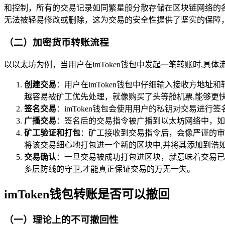
和控制，所有的交易记录如同繁星般分散存储在区块链网络的
无法被轻易修改或删除，这为交易的安全性提供了坚实的保障
（二）加密货币转账流程
以以太坊为例，当用户在imToken钱包中发起一笔转账时,具体
创建交易
：用户在imToken钱包中仔细输入接收方地
越容易被矿工优先处理，就像购买了头等舱机票,能够更
签名交易
：imToken钱包会使用用户的私钥对交易进
广播交易
：签名后的交易指令被广播到以太坊网络中，如
矿工验证和打包
：矿工接收到交易指令后，会像严谨的审
将该交易细心地打包进一个新的区块中,并将其添加到浩
交易确认
：一旦交易被成功打包进区块，就意味着交易已
多层防线的守卫,才能真正保证交易的万无一失。
imToken钱包转账是否可以撤回
（一）理论上的不可撤回性