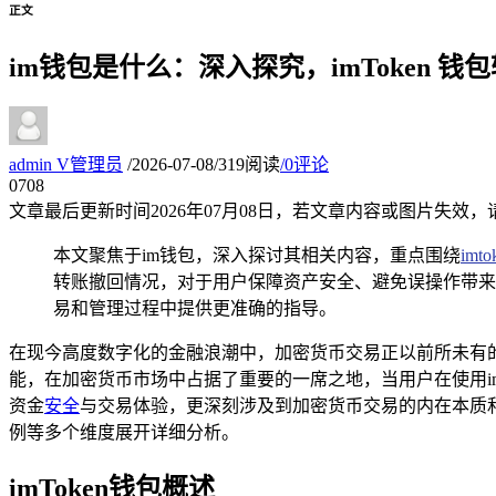
正文
im钱包是什么：深入探究，imToken 
admin
V
管理员
/
2026-07-08
/
319阅读
/
0评论
07
08
文章最后更新时间
2026年07月08日
，若文章内容或图片失效，
本文聚焦于im钱包，深入探讨其相关内容，重点围绕
imto
转账撤回情况，对于用户保障资产安全、避免误操作带来
易和管理过程中提供更准确的指导。
在现今高度数字化的金融浪潮中，加密货币交易正以前所未有的
能，在加密货币市场中占据了重要的一席之地，当用户在使用im
资金
安全
与交易体验，更深刻涉及到加密货币交易的内在本质和
例等多个维度展开详细分析。
imToken钱包概述