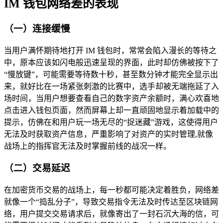
IM 钱包网络差的表现
（一）连接缓慢
当用户满怀期待地打开 IM 钱包时，常常会陷入漫长的等待之
中，原本应该如闪电般迅速呈现的界面，此时却仿佛被按下了
“慢放键”，可能需要等待数十秒，甚至数分钟才能完全显示出
来，就好比在一场紧张刺激的比赛中，选手却被无端拖延了入
场时间，当用户想要查看自己的数字资产余额时，满心欢喜地
点击进入钱包页面，然而屏幕上却一直顽固地显示着加载中的
提示，仿佛在和用户玩一场无尽的“捉迷藏”游戏，这使得用户
无法及时获取资产信息，严重影响了对资产的实时管理,就像
战场上的指挥官无法及时掌握前线的战况一样。
（二）交易延迟
在加密货币交易的战场上，每一秒都可能决定着胜负，网络差
就像一个“捣乱分子”，导致交易指令无法及时传达至区块链网
络，用户提交交易请求后，就像寄出了一封石沉大海的信，可