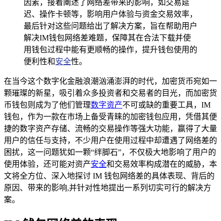
因素，接着阐述了网络差带来的影响，如交易延
迟、操作卡顿等，影响用户体验与资金交易效率，
最后针对这些问题给出了解决方案，旨在帮助用户
解决IM钱包网络差难题，保障其在合法下载并使
用钱包过程中能有更顺畅的操作，提升钱包使用的
便利性和
安全
性。
在当今这个数字化金融浪潮汹涌澎湃的时代，加密货币宛如一
颗璀璨的新星，吸引着众多投资者和交易者的目光，而加密货
币钱包则成为了他们管理
数字资产
不可或缺的重要工具，IM
钱包，作为一款在市场上备受青睐的加密钱包应用，凭借其便
捷的数字资产存储、流畅的交易操作等强大功能，赢得了大量
用户的信任与支持，不少用户在使用过程中却遭遇了网络差的
困扰，这一问题犹如一颗“绊脚石”，不仅极大地影响了用户的
使用体验，还可能对资产
安全
和交易效率构成潜在的威胁，本
文将全方位、深入地探讨 IM 钱包网络差的具体表现、背后的
原因、带来的影响,并针对性地提出一系列切实可行的解决方
案。