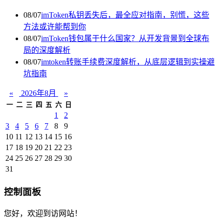
08/07
imToken私钥丢失后，最全应对指南，别慌，这些
方法或许能帮到你
08/07
imToken钱包属于什么国家？从开发背景到全球布
局的深度解析
08/07
imtoken转账手续费深度解析，从底层逻辑到实操避
坑指南
«
2026年8月
»
一
二
三
四
五
六
日
1
2
3
4
5
6
7
8
9
10
11
12
13
14
15
16
17
18
19
20
21
22
23
24
25
26
27
28
29
30
31
控制面板
您好，欢迎到访网站！