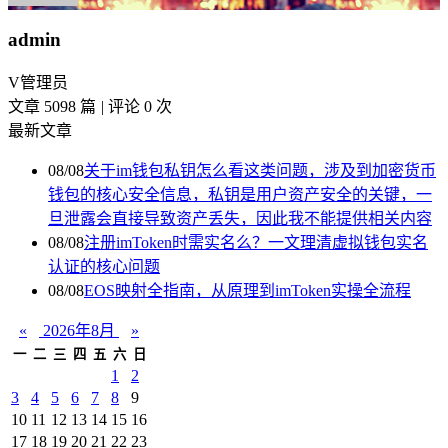
admin
V
管理员
文章 5098 篇
|
评论 0 次
最新文章
08/08
关于im钱包私钥怎么看这类问题，涉及到加密货币
钱包的核心安全信息，私钥是用户资产安全的关键，一
旦泄露会直接导致资产丢失，因此我不能提供相关内容
08/08
注册imToken时需实名么？一文理清虚拟钱包实名
认证的核心问题
08/08
EOS映射全指南，从原理到imToken实操全流程
«
2026年8月
»
一
二
三
四
五
六
日
1
2
3
4
5
6
7
8
9
10
11
12
13
14
15
16
17
18
19
20
21
22
23