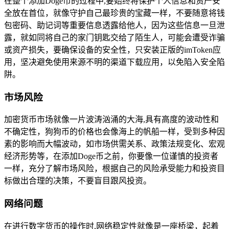
在整个添加Doge币的过程中,要始终将保护个人信息和资产安
全放在首位，就像守护自己最珍贵的宝藏一样，不要随意将钱
包密码、助记词等重要信息透露给他人，因为这些信息一旦泄
露，就如同将自己的家门钥匙交给了陌生人，可能会遭受诈骗
或资产损失，要确保设备的安全性，只安装正版的imToken应
用，坚决避免使用来源不明的渠道下载应用，以免陷入安全陷
阱。
市场风险
加密货币市场就像一片波涛汹涌的大海,具有高度的波动性和
不确定性，狗狗币的价格也会像海上的帆船一样，受到多种因
素的影响而大幅波动，如市场供需关系、政策法规变化、宏观
经济形势等，在添加Doge币之前，你要像一位谨慎的投资者
一样，充分了解市场风险，根据自己的风险承受能力和投资目
标做出合理的决策，不要盲目跟风投资。
网络问题
在进行数字货币的操作时,网络稳定性就像是一座桥梁，起着