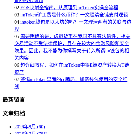
证的核心问题
02
EOS映射全指南，从原理到imToken实操全流程
03
imToken矿工费是什么币种？一文理清全链支付逻辑
04
imtoken钱包是以太坊的吗？一文理清两者的关联与边
界
05
需要明确的是，虚拟货币在我国不具有法偿性，相关
交易活动不受法律保护，且存在较大的金融风险和安全
隐患。因此，我不能为你撰写关于转入所谓im钱包的相
关内容
06
超详细教程，如何在imToken中将E链资产转换为T链
资产
07
警惕imToken里面的cc骗局，加密钱包使用的安全红
线
最新留言
文章归档
2026年8月 (60)
2026年7月 (785)