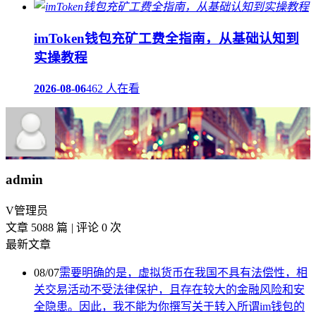
imToken钱包充矿工费全指南，从基础认知到
实操教程
2026-08-06
462 人在看
admin
V
管理员
文章 5088 篇
|
评论 0 次
最新文章
08/07
需要明确的是，虚拟货币在我国不具有法偿性，相
关交易活动不受法律保护，且存在较大的金融风险和安
全隐患。因此，我不能为你撰写关于转入所谓im钱包的