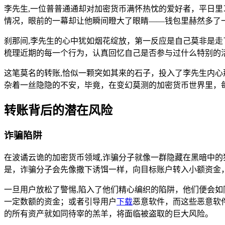
李先生,一位普普通通却对加密货币满怀热忱的爱好者，平日里习惯
情况，眼前的一幕却让他瞬间瞪大了眼睛——钱包里赫然多了
刹那间,李先生的心中犹如烟花绽放，第一反应是自己莫非是
梳理近期的每一个行为，认真回忆自己是否参与过什么特别的
这笔莫名的转账,恰似一颗突如其来的石子，投入了李先生内
杂着一丝隐隐的不安，毕竟，在变幻莫测的加密货币世界里，
转账背后的潜在风险
诈骗陷阱
在波谲云诡的加密货币领域,诈骗分子就像一群隐藏在黑暗中
是，诈骗分子会先像撒下诱饵一样，向目标账户转入小额资金
一旦用户放松了警惕,陷入了他们精心编织的陷阱，他们便会如
一定数额的资金；或者引导用户
下载
恶意软件，而这些恶意软
的所有资产就如同待宰的羔羊，将面临被盗取的巨大风险。