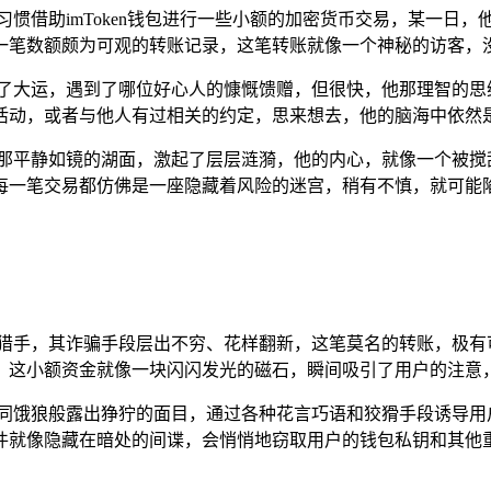
借助imToken钱包进行一些小额的加密货币交易，某一日，他
一笔数额颇为可观的转账记录，这笔转账就像一个神秘的访客，
走了大运，遇到了哪位好心人的慷慨馈赠，但很快，他那理智的思
活动，或者与他人有过相关的约定，思来想去，他的脑海中依然
心那平静如镜的湖面，激起了层层涟漪，他的内心，就像一个被搅
每一笔交易都仿佛是一座隐藏着风险的迷宫，稍有不慎，就可能
的猎手，其诈骗手段层出不穷、花样翻新，这笔莫名的转账，极有
，这小额资金就像一块闪闪发光的磁石，瞬间吸引了用户的注意
同饿狼般露出狰狞的面目，通过各种花言巧语和狡猾手段诱导用
件就像隐藏在暗处的间谍，会悄悄地窃取用户的钱包私钥和其他