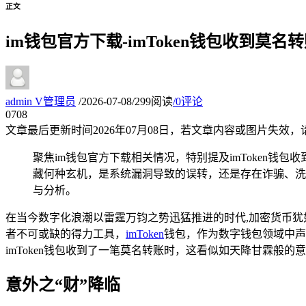
正文
im钱包官方下载-imToken钱包收到莫
admin
V
管理员
/
2026-07-08
/
299阅读
/
0评论
07
08
文章最后更新时间
2026年07月08日
，若文章内容或图片失效，
聚焦im钱包官方下载相关情况，特别提及imToken
藏何种玄机，是系统漏洞导致的误转，还是存在诈骗、洗
与分析。
在当今数字化浪潮以雷霆万钧之势迅猛推进的时代,加密货币
者不可或缺的得力工具，
imToken
钱包，作为数字钱包领域中声
imToken钱包收到了一笔莫名转账时，这看似如天降甘霖般
意外之“财”降临