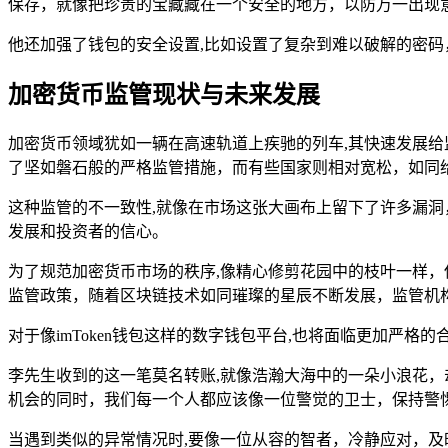
保存，就像把珍贵的宝藏藏在一个安全的地方，以防万一出现
他还加强了钱包的安全设置,比如设置了复杂到难以破解的密
加密货币监管现状与未来发展
加密货币领域犹如一辆在高速轨道上疾驰的列车,其快速发展
了坚如磐石般的严格监管措施，而有些国家则相对宽松，如同
这种监管的不一致性,就像在市场这张大画布上留下了许多漏
发展和投资者的信心。
为了规范加密货币市场的秩序,像精心修剪花园中的枝叶一样
监管政策，随着区块链技术如同璀璨的星辰不断发展，监管机
对于像imToken钱包这样的数字钱包平台,也将面临更加
李先生收到的这一笔莫名转账,就像浩瀚大海中的一朵小浪花
机会的同时，我们每一个人都应该像一位警觉的卫士，保持警
当遇到类似的异常情况时,要像一位从容的智者，冷静应对，